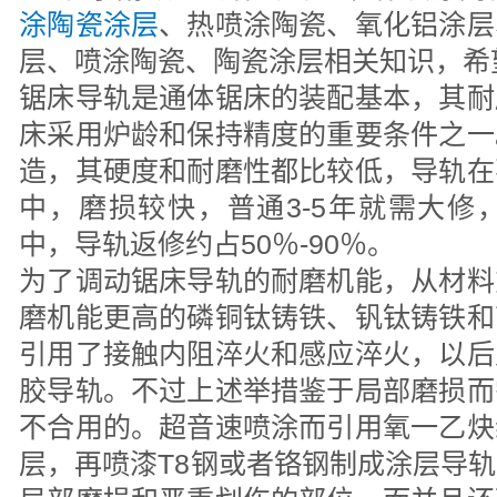
涂陶瓷涂层
、热喷涂陶瓷、氧化铝涂层
层、喷涂陶瓷、陶瓷涂层相关知识，希
锯床导轨是通体锯床的装配基本，其耐
床采用炉龄和保持精度的重要条件之一
造，其硬度和耐磨性都比较低，导轨在
中，磨损较快，普通3-5年就需大修
中，导轨返修约占50％-90％。
为了调动锯床导轨的耐磨机能，从材料
磨机能更高的磷铜钛铸铁、钒钛铸铁和
引用了接触内阻淬火和感应淬火，以后
胶导轨。不过上述举措鉴于局部磨损而
不合用的。超音速喷涂而引用氧一乙炔
层，再喷漆T8钢或者铬钢制成涂层导