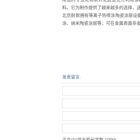
料。它为制作提供了越来越多的选择，
北京耐默拥有等离子热喷涂陶瓷涂层设
涂、纳米陶瓷涂层等；可在金属表面非
发表留言:
正文(*)(留言最长字数:1000)