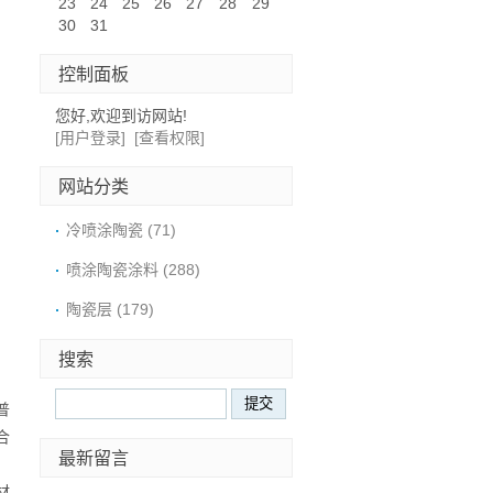
23
24
25
26
27
28
29
30
31
控制面板
您好,欢迎到访网站!
[用户登录]
[查看权限]
网站分类
冷喷涂陶瓷
(71)
喷涂陶瓷涂料
(288)
陶瓷层
(179)
搜索
普
合
最新留言
材